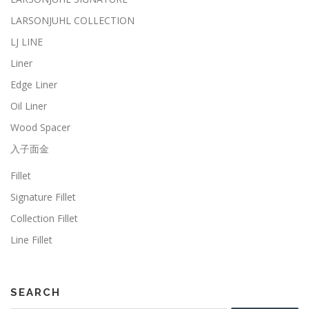
LARSONJUHL COLLECTION
LJ LINE
Liner
Edge Liner
Oil Liner
Wood Spacer
入子面金
Fillet
Signature Fillet
Collection Fillet
Line Fillet
SEARCH