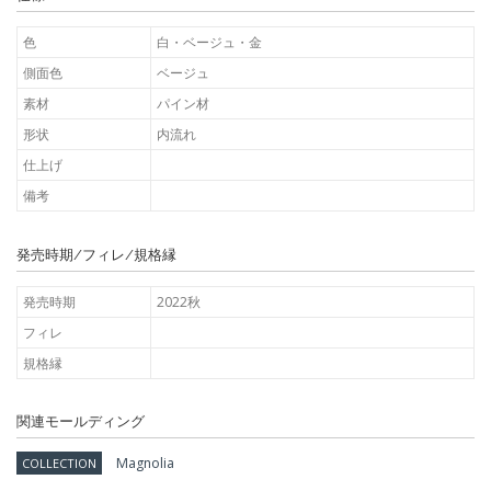
色
白・ベージュ・金
側面色
ベージュ
素材
パイン材
形状
内流れ
仕上げ
備考
発売時期/フィレ/規格縁
発売時期
2022秋
フィレ
規格縁
関連モールディング
Magnolia
COLLECTION