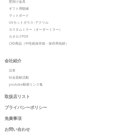
壁掛け金具
ギフト用額縁
マットボード
UVカットガラス･アクリル
カスタムミラー（オーダーミラー）
カタログPDF
CXD商品（中性紙保存箱・保存用包材）
会社紹介
沿革
社会貢献活動
youtube動画リンク集
取扱店リスト
プライバシーポリシー
免責事項
お問い合わせ