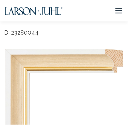
コ
ン
メニュー
テ
ン
ツ
へ
D-23280044
NEWS
フレームについて
会社紹介
取扱商品
ス
キ
ッ
プ
取扱店リスト
お問い合わせ
法人のお客様
EN/CN