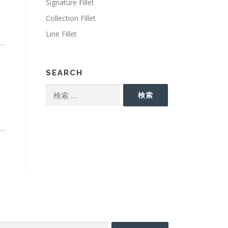
Signature Fillet
Collection Fillet
Line Fillet
SEARCH
検
検索
索:
EARCH