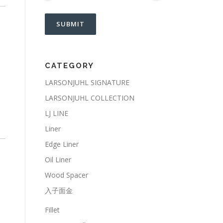
CATEGORY
LARSONJUHL SIGNATURE
LARSONJUHL COLLECTION
LJ LINE
Liner
Edge Liner
Oil Liner
Wood Spacer
入子面金
Fillet