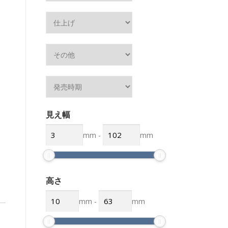
見え幅
mm
-
mm
高さ
mm
-
mm