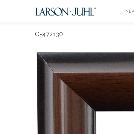
コ
ン
NE
テ
ン
ツ
C-472130
へ
ス
キ
ッ
プ