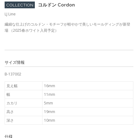
コルドン Cordon
COLLECTION
LJ Line
繊細な仕上げのコルドン・モチーフが軽やかで美しいモールディングが新登
場 （2025春ホワイト入荷予定）
サイズ情報
B-137002
見え幅
16mm
幅
11mm
カカリ
5mm
高さ
19mm
深さ
10mm
仕様