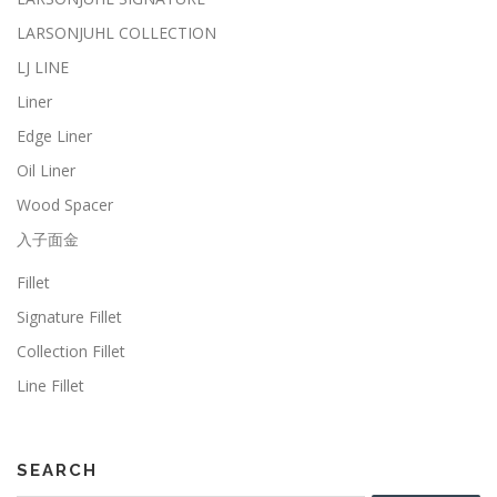
LARSONJUHL COLLECTION
LJ LINE
Liner
Edge Liner
Oil Liner
Wood Spacer
入子面金
Fillet
Signature Fillet
Collection Fillet
Line Fillet
SEARCH