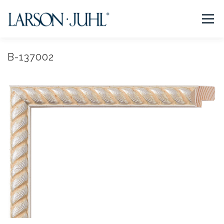
コ
ン
メニュー
テ
ン
ツ
へ
B-137002
NEWS
フレームについて
会社紹介
取扱商品
ス
キ
ッ
プ
取扱店リスト
お問い合わせ
法人のお客様
EN/CN