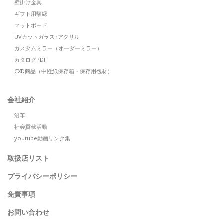
壁掛け金具
ギフト用額縁
マットボード
UVカットガラス･アクリル
カスタムミラー（オーダーミラー）
カタログPDF
CXD商品（中性紙保存箱・保存用包材）
会社紹介
沿革
社会貢献活動
youtube動画リンク集
取扱店リスト
プライバシーポリシー
免責事項
お問い合わせ