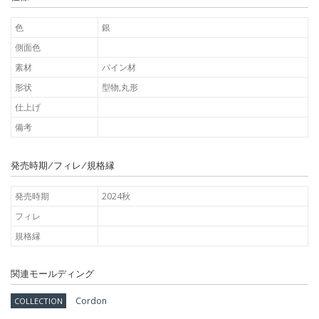
色
銀
側面色
素材
パイン材
形状
型物,丸形
仕上げ
備考
発売時期/フィレ/規格縁
発売時期
2024秋
フィレ
規格縁
関連モールディング
Cordon
COLLECTION