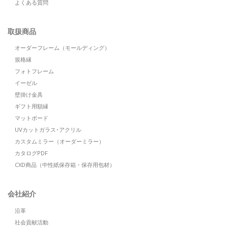
よくある質問
取扱商品
オーダーフレーム（モールディング）
規格縁
フォトフレーム
イーゼル
壁掛け金具
ギフト用額縁
マットボード
UVカットガラス･アクリル
カスタムミラー（オーダーミラー）
カタログPDF
CXD商品（中性紙保存箱・保存用包材）
会社紹介
沿革
社会貢献活動