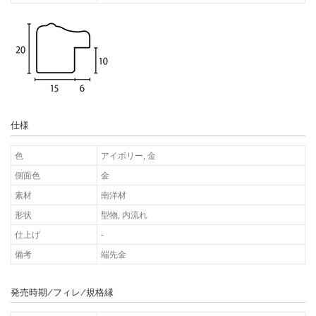
仕様
色
アイボリー, 金
側面色
金
素材
南洋材
形状
型物, 内流れ
仕上げ
-
備考
端先金
発売時期/フィレ/規格縁