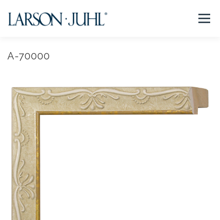
コ
ン
メニュー
テ
ン
ツ
へ
A-70000
NEWS
フレームについて
会社紹介
取扱商品
ス
キ
ッ
プ
取扱店リスト
お問い合わせ
法人のお客様
EN/CN