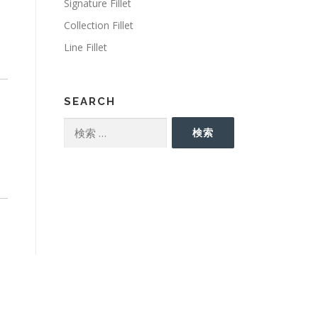
Signature Fillet
Collection Fillet
Line Fillet
SEARCH
検
検索
索:
EARCH