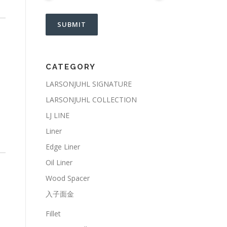
CATEGORY
LARSONJUHL SIGNATURE
LARSONJUHL COLLECTION
LJ LINE
Liner
Edge Liner
Oil Liner
Wood Spacer
入子面金
Fillet