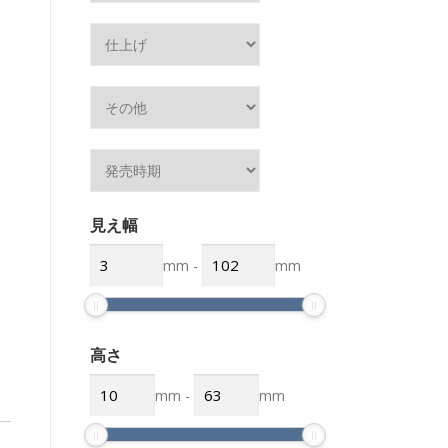
見え幅
mm
-
mm
高さ
mm
-
mm