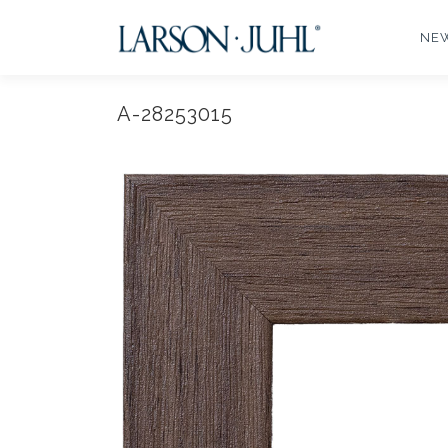
コ
ン
NE
テ
ン
ツ
A-28253015
へ
ス
キ
ッ
プ