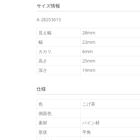
サイズ情報
A-28253015
見え幅
28mm
幅
22mm
カカリ
6mm
高さ
25mm
深さ
19mm
仕様
色
こげ茶
側面色
素材
パイン材
形状
平角