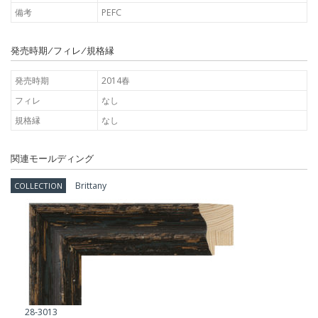
備考
PEFC
発売時期/フィレ/規格縁
発売時期
2014春
フィレ
なし
規格縁
なし
関連モールディング
Brittany
COLLECTION
28-3013