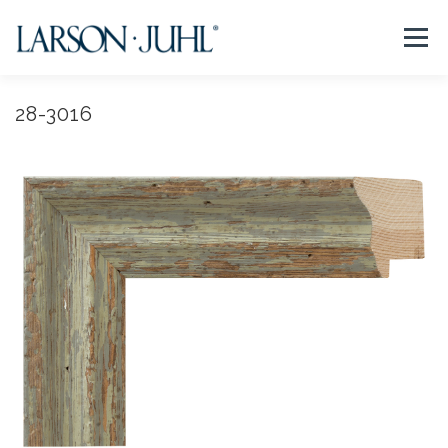
コ
ン
メニュー
テ
ン
ツ
へ
28-3016
NEWS
フレームについて
会社紹介
取扱商品
ス
キ
ッ
プ
取扱店リスト
お問い合わせ
法人のお客様
EN/CN