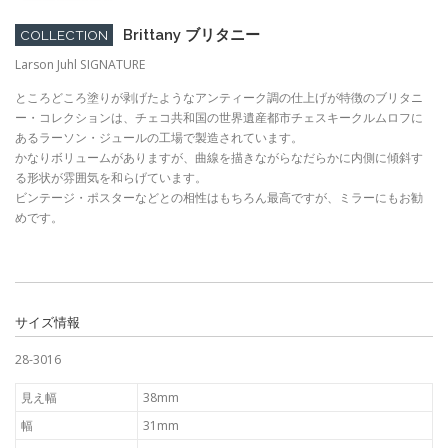
Brittany ブリタニー
COLLECTION
Larson Juhl SIGNATURE
ところどころ塗りが剥げたようなアンティーク調の仕上げが特徴のブリタニ
ー・コレクションは、チェコ共和国の世界遺産都市チェスキークルムロフに
あるラーソン・ジュールの工場で製造されています。
かなりボリュームがありますが、曲線を描きながらなだらかに内側に傾斜す
る形状が雰囲気を和らげています。
ビンテージ・ポスターなどとの相性はもちろん最高ですが、ミラーにもお勧
めです。
サイズ情報
28-3016
見え幅
38mm
幅
31mm