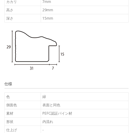
カカリ
7mm
高さ
29mm
深さ
15mm
仕様
色
緑
側面色
表面と同色
素材
PEFC認証パイン材
形状
内流れ
仕上げ
-