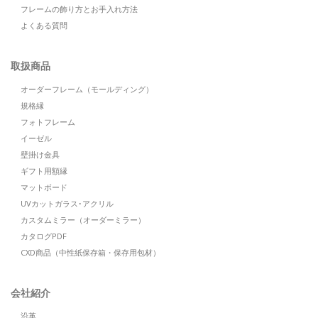
フレームの飾り方とお手入れ方法
よくある質問
取扱商品
オーダーフレーム（モールディング）
規格縁
フォトフレーム
イーゼル
壁掛け金具
ギフト用額縁
マットボード
UVカットガラス･アクリル
カスタムミラー（オーダーミラー）
カタログPDF
CXD商品（中性紙保存箱・保存用包材）
会社紹介
沿革