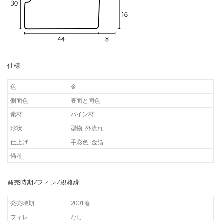
仕様
色
金
側面色
表面と同色
素材
パイン材
形状
型物, 外流れ
仕上げ
手彩色, 金箔
備考
-
発売時期/フィレ/規格縁
発売時期
2001春
フィレ
なし