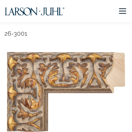
コ
ン
メニュー
テ
ン
ツ
へ
26-3001
NEWS
フレームについて
会社紹介
取扱商品
ス
キ
ッ
プ
取扱店リスト
お問い合わせ
法人のお客様
EN/CN