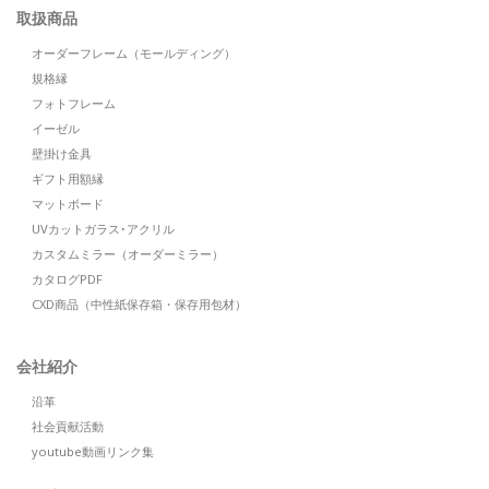
取扱商品
オーダーフレーム（モールディング）
規格縁
フォトフレーム
イーゼル
壁掛け金具
ギフト用額縁
マットボード
UVカットガラス･アクリル
カスタムミラー（オーダーミラー）
カタログPDF
CXD商品（中性紙保存箱・保存用包材）
会社紹介
沿革
社会貢献活動
youtube動画リンク集