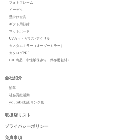
フォトフレーム
イーゼル
壁掛け金具
ギフト用額縁
マットボード
UVカットガラス･アクリル
カスタムミラー（オーダーミラー）
カタログPDF
CXD商品（中性紙保存箱・保存用包材）
会社紹介
沿革
社会貢献活動
youtube動画リンク集
取扱店リスト
プライバシーポリシー
免責事項