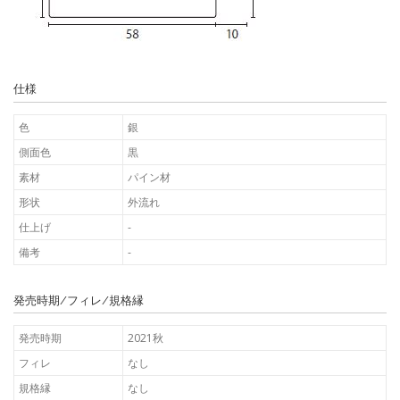
仕様
色
銀
側面色
黒
素材
パイン材
形状
外流れ
仕上げ
-
備考
-
発売時期/フィレ/規格縁
発売時期
2021秋
フィレ
なし
規格縁
なし