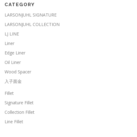
CATEGORY
LARSONJUHL SIGNATURE
LARSONJUHL COLLECTION
LJ LINE
Liner
Edge Liner
Oil Liner
Wood Spacer
入子面金
Fillet
Signature Fillet
Collection Fillet
Line Fillet