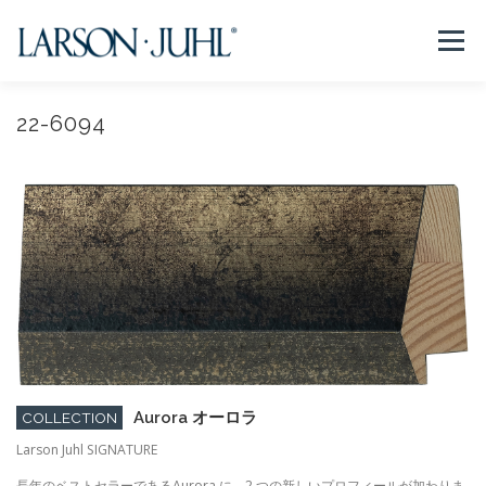
コ
ン
メニュー
テ
ン
ツ
へ
22-6094
NEWS
フレームについて
会社紹介
取扱商品
ス
キ
ッ
プ
取扱店リスト
お問い合わせ
法人のお客様
EN/CN
Aurora オーロラ
COLLECTION
Larson Juhl SIGNATURE
長年のベストセラーであるAurora に、2 つの新しいプロフィールが加わりま