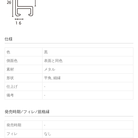
仕様
色
黒
側面色
表面と同色
素材
メタル
形状
平角, 細縁
仕上げ
-
備考
-
発売時期/フィレ/規格縁
発売時期
-
フィレ
なし