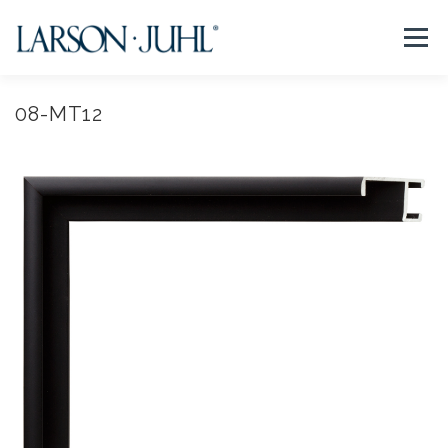
コ
ン
メニュー
テ
ン
ツ
へ
08-MT12
NEWS
フレームについて
会社紹介
取扱商品
ス
キ
ッ
プ
取扱店リスト
お問い合わせ
法人のお客様
EN/CN