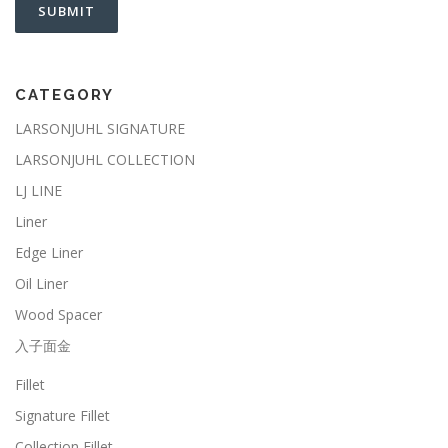
CATEGORY
LARSONJUHL SIGNATURE
LARSONJUHL COLLECTION
LJ LINE
Liner
Edge Liner
Oil Liner
Wood Spacer
入子面金
Fillet
Signature Fillet
Collection Fillet