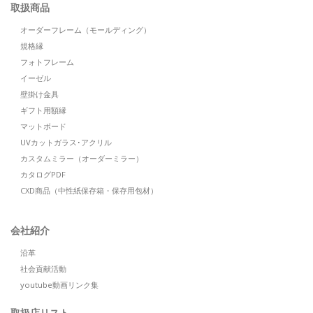
取扱商品
オーダーフレーム（モールディング）
規格縁
フォトフレーム
イーゼル
壁掛け金具
ギフト用額縁
マットボード
UVカットガラス･アクリル
カスタムミラー（オーダーミラー）
カタログPDF
CXD商品（中性紙保存箱・保存用包材）
会社紹介
沿革
社会貢献活動
youtube動画リンク集
取扱店リスト