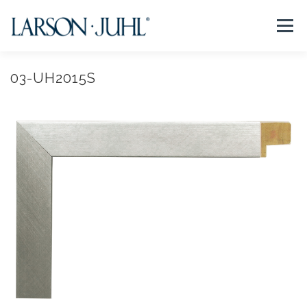
コ
ン
メニュー
テ
ン
ツ
へ
03-UH2015S
NEWS
フレームについて
会社紹介
取扱商品
ス
キ
ッ
プ
取扱店リスト
お問い合わせ
法人のお客様
EN/CN