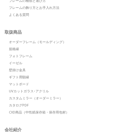
フレームの種類と選び方
フレームの飾り方とお手入れ方法
よくある質問
取扱商品
オーダーフレーム（モールディング）
規格縁
フォトフレーム
イーゼル
壁掛け金具
ギフト用額縁
マットボード
UVカットガラス･アクリル
カスタムミラー（オーダーミラー）
カタログPDF
CXD商品（中性紙保存箱・保存用包材）
会社紹介