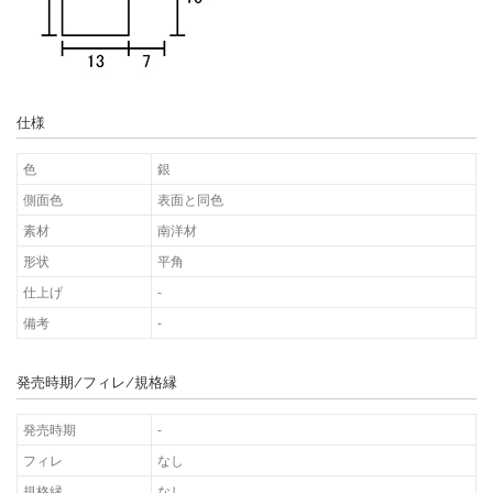
仕様
色
銀
側面色
表面と同色
素材
南洋材
形状
平角
仕上げ
-
備考
-
発売時期/フィレ/規格縁
発売時期
-
フィレ
なし
規格縁
なし