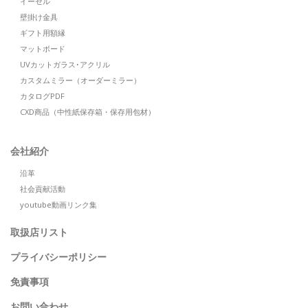
イーゼル
壁掛け金具
ギフト用額縁
マットボード
UVカットガラス･アクリル
カスタムミラー（オーダーミラー）
カタログPDF
CXD商品（中性紙保存箱・保存用包材）
会社紹介
沿革
社会貢献活動
youtube動画リンク集
取扱店リスト
プライバシーポリシー
免責事項
お問い合わせ