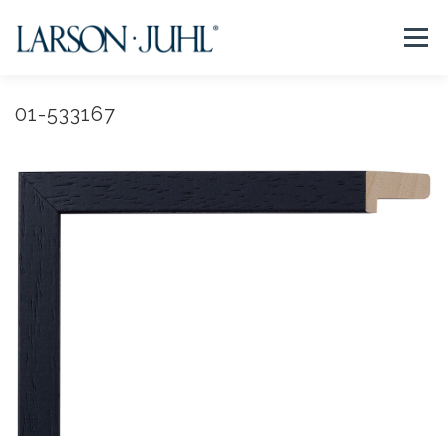
コ
ン
メニュー
テ
ン
ツ
へ
01-533167
NEWS
フレームについて
会社紹介
取扱商品
ス
キ
ッ
プ
取扱店リスト
お問い合わせ
法人のお客様
EN/CN