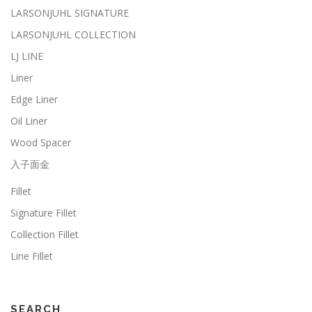
LARSONJUHL SIGNATURE
LARSONJUHL COLLECTION
LJ LINE
Liner
Edge Liner
Oil Liner
Wood Spacer
入子面金
Fillet
Signature Fillet
Collection Fillet
Line Fillet
SEARCH