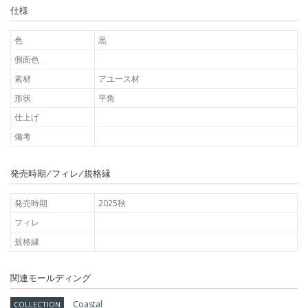
仕様
色
黒
側面色
素材
アユース材
形状
平角
仕上げ
備考
発売時期/フィレ/規格縁
発売時期
2025秋
フィレ
規格縁
関連モールディング
Coastal
COLLECTION