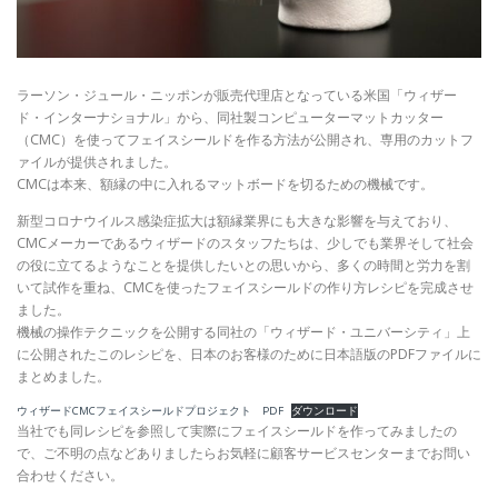
ラーソン・ジュール・ニッポンが販売代理店となっている米国「ウィザー
ド・インターナショナル」から、同社製コンピューターマットカッター
（CMC）を使ってフェイスシールドを作る方法が公開され、専用のカットフ
ァイルが提供されました。
CMCは本来、額縁の中に入れるマットボードを切るための機械です。
新型コロナウイルス感染症拡大は額縁業界にも大きな影響を与えており、
CMCメーカーであるウィザードのスタッフたちは、少しでも業界そして社会
の役に立てるようなことを提供したいとの思いから、多くの時間と労力を割
いて試作を重ね、CMCを使ったフェイスシールドの作り方レシピを完成させ
ました。
機械の操作テクニックを公開する同社の「ウィザード・ユニバーシティ」上
に公開されたこのレシピを、日本のお客様のために日本語版のPDFファイルに
まとめました。
ウィザードCMCフェイスシールドプロジェクト PDF
ダウンロード
当社でも同レシピを参照して実際にフェイスシールドを作ってみましたの
で、ご不明の点などありましたらお気軽に顧客サービスセンターまでお問い
合わせください。