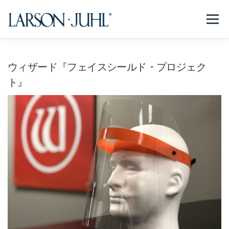
コ
ン
メニュー
テ
ン
ツ
へ
NEWS
フレームについて
会社紹介
取扱商品
ウィザード『フェイスシールド・プロジェク
ス
キ
ト』
ッ
プ
取扱店リスト
お問い合わせ
法人のお客様
EN/CN