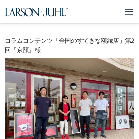
コ
ン
メニュー
テ
ン
ツ
へ
NEWS
フレームについて
会社紹介
取扱商品
コラムコンテンツ「全国のすてきな額縁店」第2
ス
キ
回『京額』様
ッ
プ
取扱店リスト
お問い合わせ
法人のお客様
EN/CN