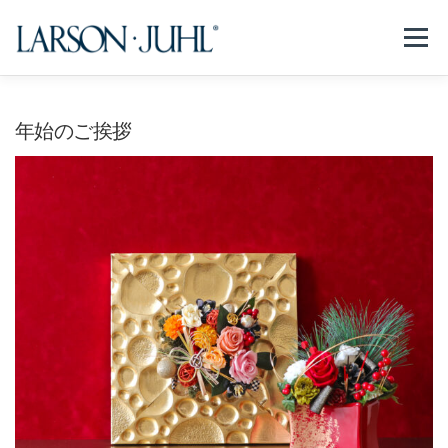
コ
ン
メニュー
テ
ン
ツ
へ
NEWS
フレームについて
会社紹介
取扱商品
年始のご挨拶
ス
キ
ッ
プ
取扱店リスト
お問い合わせ
法人のお客様
EN/CN