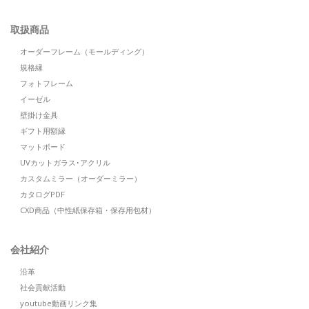
取扱商品
オーダーフレーム（モールディング）
規格縁
フォトフレーム
イーゼル
壁掛け金具
ギフト用額縁
マットボード
UVカットガラス･アクリル
カスタムミラー（オーダーミラー）
カタログPDF
CXD商品（中性紙保存箱・保存用包材）
会社紹介
沿革
社会貢献活動
youtube動画リンク集